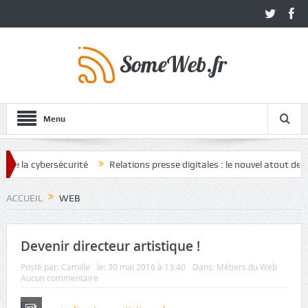
Menu
 cybersécurité
Relations presse digitales : le nouvel atout des marqu
ACCUEIL
WEB
Devenir directeur artistique !
Posté par:
Camille
le:
30 mai 2016 à 13:40
Dans:
Métiers du Web
Aucun commentaire