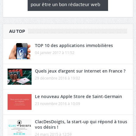
à l’heure
pour être un bon rédacteur web
communicat
sécurité
AU TOP
TOP 10 des applications immobilières
04 janvier 2017 à 11:52
Quels jeux d’argent sur Internet en France ?
29 décembre 2016 à 19:02
Le nouveau Apple Store de Saint-Germain
23 novembre 2016 à 10:09
ClacDesDoigts, la start-up qui répond à tous
vos désirs !
24 mars 2015 à 12:59