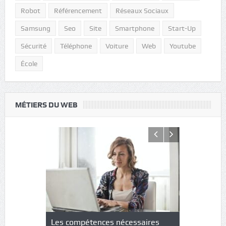
Robot
Référencement
Réseaux Sociaux
Samsung
Seo
Site
Smartphone
Start-Up
Sécurité
Téléphone
Voiture
Web
Youtube
École
MÉTIERS DU WEB
NS : un
Les compétences nécessaires
Quel est le