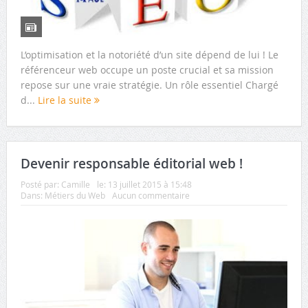
L’optimisation et la notoriété d’un site dépend de lui ! Le
référenceur web occupe un poste crucial et sa mission
repose sur une vraie stratégie. Un rôle essentiel Chargé
d...
Lire la suite
Devenir responsable éditorial web !
Posté par:
Camille
le:
13 juillet 2015 à 15:48
Dans:
Métiers du Web
Aucun commentaire