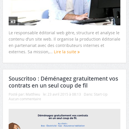
Le responsable éditorial web gère, structure et analyse le
contenu d’un site web. Il organise la production éditoriale
en partenariat avec des contributeurs internes et
externes. Sa mission,...
Lire la suite
Souscritoo : Déménagez gratuitement vos
contrats en un seul coup de fil
Posté par:
Matthieu
le:
23 avril 2015 à 08:13
Dans:
Start-Up
Aucun commentaire