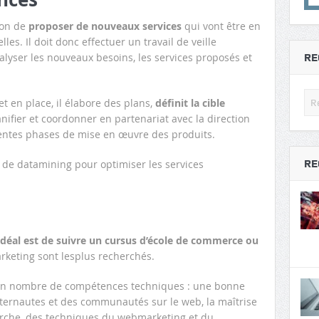
ion de
proposer de nouveaux services
qui vont être en
es. Il doit donc effectuer un travail de veille
alyser les nouveaux besoins, les services proposés et
RE
t en place, il élabore des plans,
définit la cible
lanifier et coordonner en partenariat avec la direction
rentes phases de mise en œuvre des produits.
RE
et de datamining pour optimiser les services
’idéal est de suivre un cursus d’école de commerce ou
rketing sont lesplus recherchés.
ain nombre de compétences techniques : une bonne
nternautes et des communautés sur le web, la maîtrise
herche, des techniques du webmarketing et du