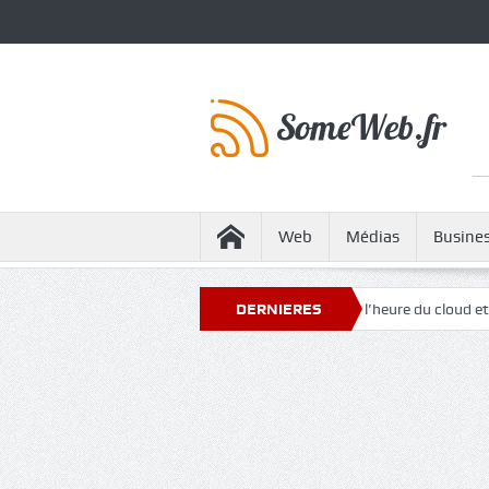
Web
Médias
Busine
stion DNS : un marché en plein essor à l’heure du cloud et de la cybersécur
DERNIERES
ACTUS