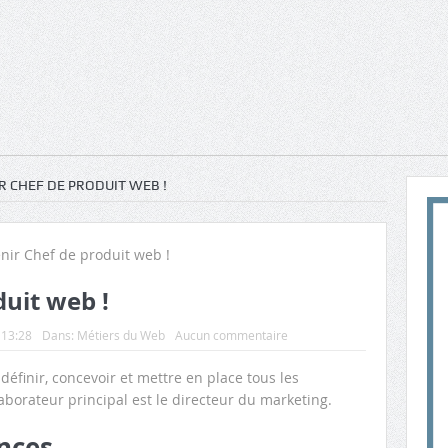
R CHEF DE PRODUIT WEB !
uit web !
 13:28
Dans:
Métiers du Web
Aucun commentaire
définir, concevoir et mettre en place tous les
aborateur principal est le directeur du marketing.
nces