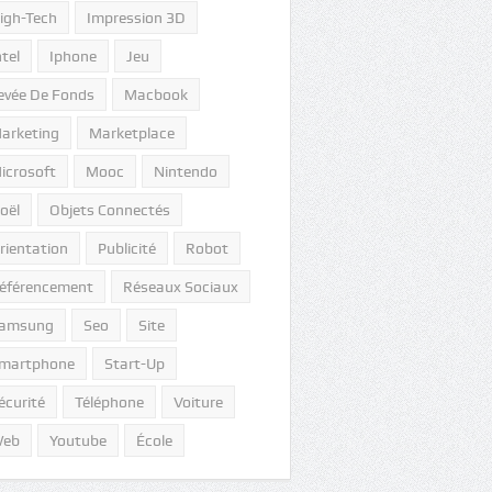
igh-Tech
Impression 3D
ntel
Iphone
Jeu
evée De Fonds
Macbook
arketing
Marketplace
icrosoft
Mooc
Nintendo
oël
Objets Connectés
rientation
Publicité
Robot
éférencement
Réseaux Sociaux
amsung
Seo
Site
martphone
Start-Up
écurité
Téléphone
Voiture
eb
Youtube
École