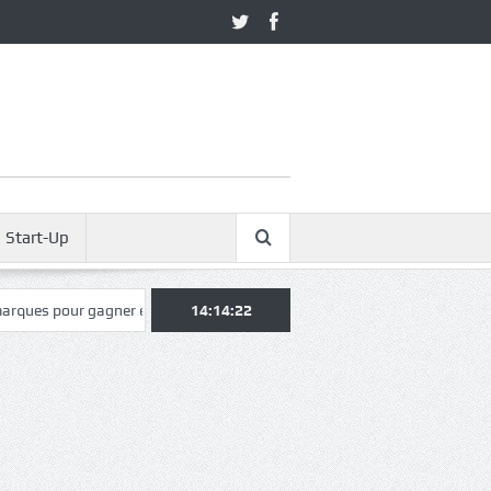
Start-Up
gner en notoriété
Pourquoi certains architectes décrochent plus de p
14:14:24