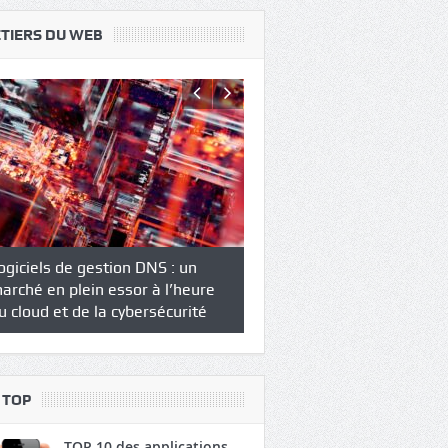
TIERS DU WEB
es compétences nécessaires
Quel est le rôle d’une age
our être un bon rédacteur web
communication digitale ?
 TOP
TOP 10 des applications
immobilières