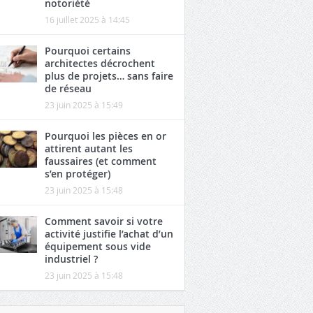
notoriété
16 juillet 2025 à 14:45
Pourquoi certains
architectes décrochent
plus de projets… sans faire
de réseau
23 juin 2025 à 15:49
Pourquoi les pièces en or
attirent autant les
faussaires (et comment
s’en protéger)
23 juin 2025 à 15:48
Comment savoir si votre
activité justifie l’achat d’un
équipement sous vide
industriel ?
23 juin 2025 à 15:48