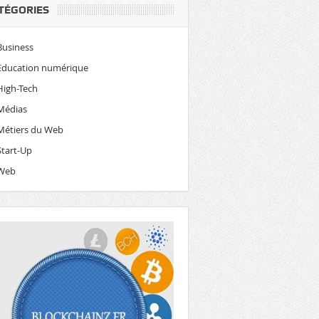
TÉGORIES
Business
Education numérique
High-Tech
Médias
Métiers du Web
Start-Up
Web