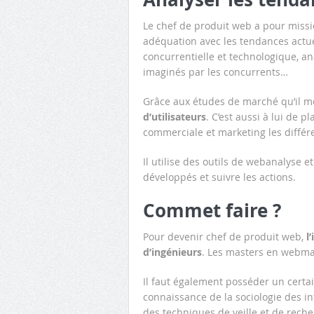
Le chef de produit web a pour miss
adéquation avec les tendances actuell
concurrentielle et technologique, an
imaginés par les concurrents…
Grâce aux études de marché qu’il me
d’utilisateurs
. C’est aussi à lui de p
commerciale et marketing les diffé
Il utilise des outils de webanalyse 
développés et suivre les actions.
Commet faire ?
Pour devenir chef de produit web,
l
d’ingénieurs
. Les masters en webma
Il faut également posséder un cert
connaissance de la sociologie des i
des techniques de veille et de rec