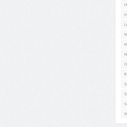
H
I
L
M
M
N
O
R
S
S
S
W