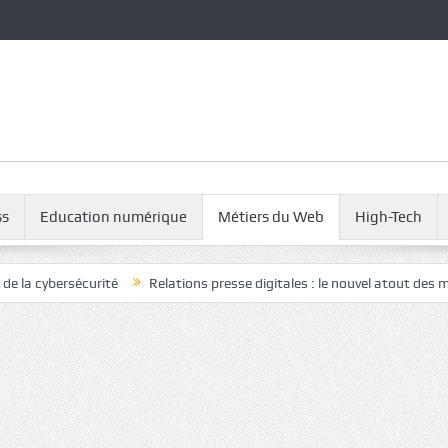
ss
Education numérique
Métiers du Web
High-Tech
ité
Relations presse digitales : le nouvel atout des marques pour ga