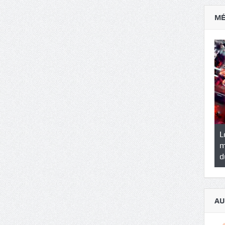
MÉ
tils indispensables à
Logiciels de gestion DNS : un
L
ur web débutant
marché en plein essor à l’heure
p
du cloud et de la cybersécurité
AU