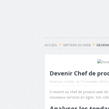
ACCUEIL
MÉTIERS DU WEB
DEVENI
Devenir Chef de prod
Posté par:
Camille
le:
27 novembre 2015 à
Il revient au chef de produit web de 
nouveaux services en ligne. Son coll
Analyser les tenda