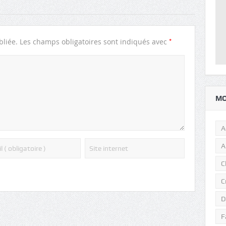
*
bliée.
Les champs obligatoires sont indiqués avec
MO
A
A
C
C
D
F