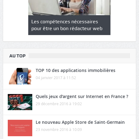
NS : un
Les compétences nécessaires
Quel est le
à l’heure
pour être un bon rédacteur web
communicat
sécurité
AU TOP
TOP 10 des applications immobilières
04 janvier 2017 à 11:52
Quels jeux d’argent sur Internet en France ?
29 décembre 2016 à 19:02
Le nouveau Apple Store de Saint-Germain
23 novembre 2016 à 10:09