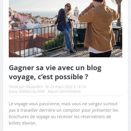
Gagner sa vie avec un blog
voyage, c’est possible ?
Posté par:
Alexandre
le:
31 mars 2022 à 16:14
Dans:
Métiers du Web
Aucun commentaire
Le voyage vous passionne, mais vous ne songez surtout
pas à travailler derrière un comptoir pour présenter les
brochures de voyage ou recevoir les réservations de
billets d’avion.