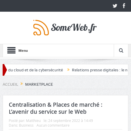
Menu
 cloud et de la cybersécurité
Relations presse digitales : le nouvel 
ACCUEIL
MARKETPLACE
Centralisation & Places de marché :
L’avenir du service sur le Web
Posté par:
Matthieu
le:
24 septembre 2022 à 14:49
Dans:
Business
Aucun commentaire