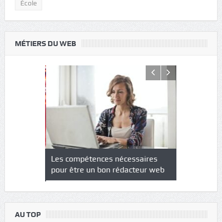
École
MÉTIERS DU WEB
NS : un
Les compétences nécessaires
Quel est le
à l’heure
pour être un bon rédacteur web
communicat
sécurité
AU TOP