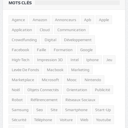
MOTS CLÉS
Agence
Amazon
Annonceurs
Apb
Apple
Application
Cloud
Communication
Crowdfunding
Digital
Développement
Facebook
Faille
Formation
Google
High-Tech
Impression 3D
Intel
Iphone
Jeu
Levée De Fonds
Macbook
Marketing
Marketplace
Microsoft
Mooc
Nintendo
Noël
Objets Connectés
Orientation
Publicité
Robot
Référencement
Réseaux Sociaux
Samsung
Seo
Site
Smartphone
Start-Up
Sécurité
Téléphone
Voiture
Web
Youtube