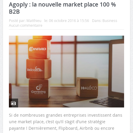
Agoply : la nouvelle market place 100 %
B2B
Posté par:
Matthieu
le:
06 octobre 2016 à 15:56
Dans:
Business
Aucun commentaire
Si de nombreuses grandes entreprises investissent dans
une market place, c’est qu’il s’agit d’une stratégie
payante ! Dernièrement, Flipboard, Airbnb ou encore