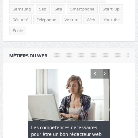
Samsung
Seo
Site
Smartphone
Start-Up
Sécurité
Téléphone
Voiture
Web
Youtube
École
MÉTIERS DU WEB
NS : un
Les compétences nécessaires
Quel est le
à l’heure
pour être un bon rédacteur web
communicat