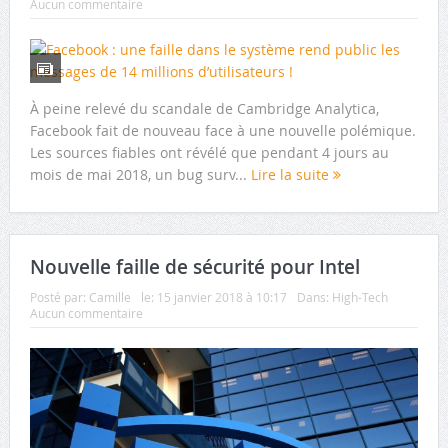
Aucun commentaire
À peine relevé du scandale de Cambridge Analytica,
Facebook fait de nouveau face à une nouvelle polémique.
Les sources fiables ont révélé que pendant 4 jours au
mois de mai 2018, un bug surv...
Lire la suite
Nouvelle faille de sécurité pour Intel
Posté par:
Camille
le:
15 janvier 2018 à 10:17
Dans:
High-Tech
Aucun commentaire