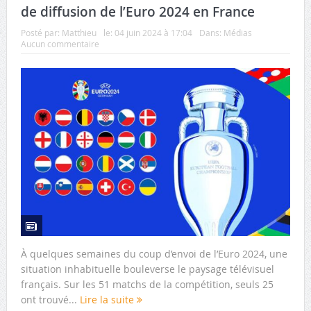
de diffusion de l’Euro 2024 en France
Posté par:
Matthieu
le:
04 juin 2024 à 17:04
Dans:
Médias
Aucun commentaire
À quelques semaines du coup d’envoi de l’Euro 2024, une
situation inhabituelle bouleverse le paysage télévisuel
français. Sur les 51 matchs de la compétition, seuls 25
ont trouvé...
Lire la suite