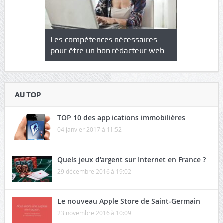
NS : un
Les compétences nécessaires
Quel est le
à l’heure
pour être un bon rédacteur web
communicat
sécurité
AU TOP
TOP 10 des applications immobilières
04 janvier 2017 à 11:52
Quels jeux d’argent sur Internet en France ?
29 décembre 2016 à 19:02
Le nouveau Apple Store de Saint-Germain
23 novembre 2016 à 10:09