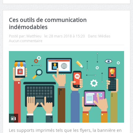
Ces outils de communication
indémodables
Posté par:
Matthieu
le:
28 mars 2018 à 15:20
Dans:
Médias
Aucun commentaire
Les supports imprimés tels que les flyers, la bannière en