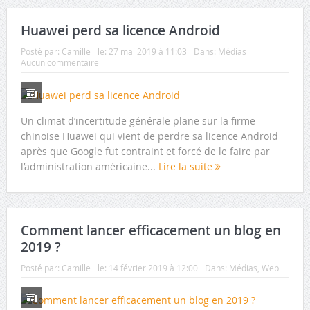
Huawei perd sa licence Android
Posté par:
Camille
le:
27 mai 2019 à 11:03
Dans:
Médias
Aucun commentaire
Un climat d’incertitude générale plane sur la firme
chinoise Huawei qui vient de perdre sa licence Android
après que Google fut contraint et forcé de le faire par
l’administration américaine...
Lire la suite
Comment lancer efficacement un blog en
2019 ?
Posté par:
Camille
le:
14 février 2019 à 12:00
Dans:
Médias
,
Web