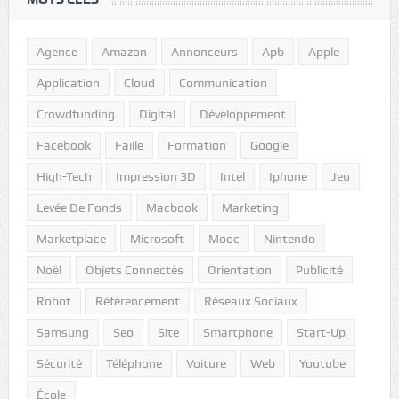
Agence
Amazon
Annonceurs
Apb
Apple
Application
Cloud
Communication
Crowdfunding
Digital
Développement
Facebook
Faille
Formation
Google
High-Tech
Impression 3D
Intel
Iphone
Jeu
Levée De Fonds
Macbook
Marketing
Marketplace
Microsoft
Mooc
Nintendo
Noël
Objets Connectés
Orientation
Publicité
Robot
Référencement
Réseaux Sociaux
Samsung
Seo
Site
Smartphone
Start-Up
Sécurité
Téléphone
Voiture
Web
Youtube
École