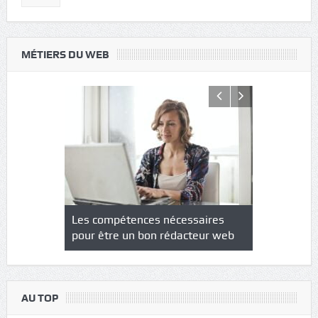
MÉTIERS DU WEB
NS : un
Les compétences nécessaires
Quel est le
à l’heure
pour être un bon rédacteur web
communicat
sécurité
AU TOP