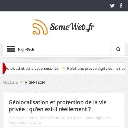
High-Tech
cloud et de la cybersécurité
Relations presse digitales : le nouvel a
ACCUEIL
HIGH-TECH
Géolocalisation et protection de la vie
privée : qu’en est-il réellement ?
Posté par:
Camille
le:
23 février 2015 à 07:27
Dans:
High-Tech
Aucun commentaire