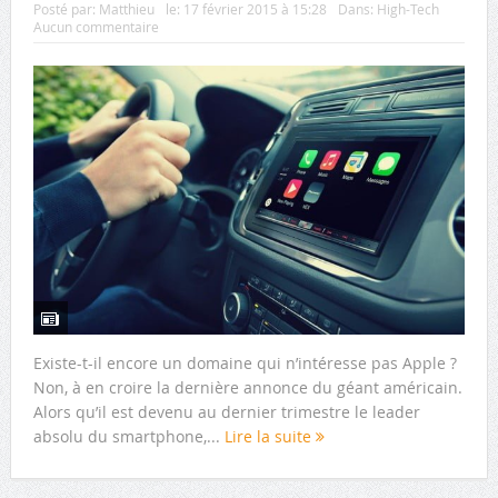
Posté par:
Matthieu
le:
17 février 2015 à 15:28
Dans:
High-Tech
Aucun commentaire
Existe-t-il encore un domaine qui n’intéresse pas Apple ?
Non, à en croire la dernière annonce du géant américain.
Alors qu’il est devenu au dernier trimestre le leader
absolu du smartphone,...
Lire la suite