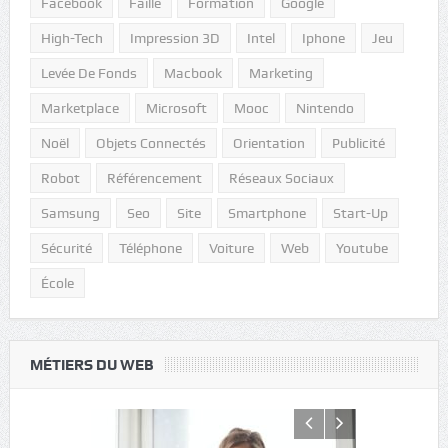
Facebook
Faille
Formation
Google
High-Tech
Impression 3D
Intel
Iphone
Jeu
Levée De Fonds
Macbook
Marketing
Marketplace
Microsoft
Mooc
Nintendo
Noël
Objets Connectés
Orientation
Publicité
Robot
Référencement
Réseaux Sociaux
Samsung
Seo
Site
Smartphone
Start-Up
Sécurité
Téléphone
Voiture
Web
Youtube
École
MÉTIERS DU WEB