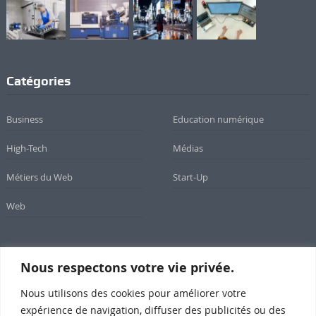
Catégories
Business
Education numérique
High-Tech
Médias
Métiers du Web
Start-Up
Web
Nous respectons votre vie privée.
Newsletter
Nous utilisons des cookies pour améliorer votre
Inscrivez-vous à notre newsletter
expérience de navigation, diffuser des publicités ou des