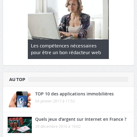
NS : un
Les compétences nécessaires
Quel est le
à l’heure
pour être un bon rédacteur web
communicat
sécurité
AU TOP
TOP 10 des applications immobilières
04 janvier 2017 à 11:52
Quels jeux d’argent sur Internet en France ?
29 décembre 2016 à 19:02