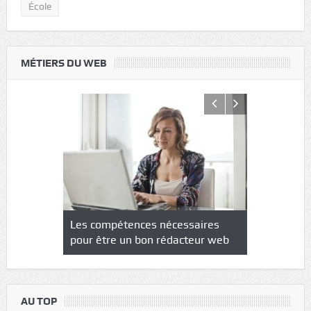
École
MÉTIERS DU WEB
NS : un
Les compétences nécessaires
Quel est le
à l’heure
pour être un bon rédacteur web
communicat
sécurité
AU TOP