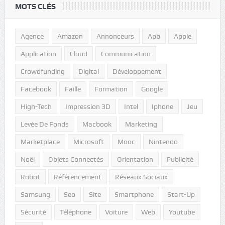
MOTS CLÉS
Agence
Amazon
Annonceurs
Apb
Apple
Application
Cloud
Communication
Crowdfunding
Digital
Développement
Facebook
Faille
Formation
Google
High-Tech
Impression 3D
Intel
Iphone
Jeu
Levée De Fonds
Macbook
Marketing
Marketplace
Microsoft
Mooc
Nintendo
Noël
Objets Connectés
Orientation
Publicité
Robot
Référencement
Réseaux Sociaux
Samsung
Seo
Site
Smartphone
Start-Up
Sécurité
Téléphone
Voiture
Web
Youtube