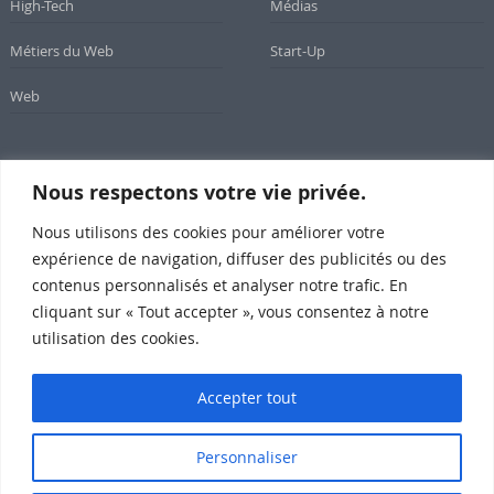
High-Tech
Médias
Métiers du Web
Start-Up
Web
Nous respectons votre vie privée.
Newsletter
Nous utilisons des cookies pour améliorer votre
Inscrivez-vous à notre newsletter
expérience de navigation, diffuser des publicités ou des
contenus personnalisés et analyser notre trafic. En
cliquant sur « Tout accepter », vous consentez à notre
utilisation des cookies.
Subscribe
Accepter tout
Personnaliser
SomeWeb @2015 Propulsé par Wordpress