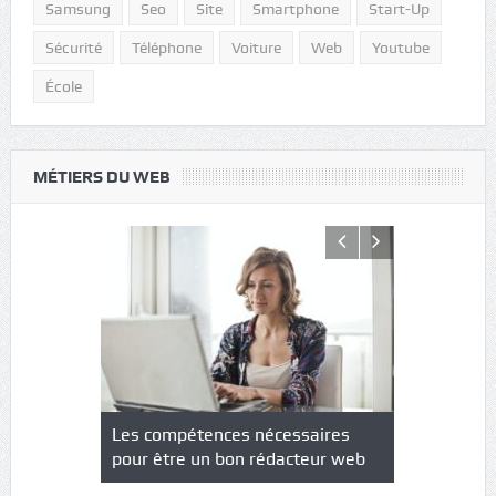
Samsung
Seo
Site
Smartphone
Start-Up
Sécurité
Téléphone
Voiture
Web
Youtube
École
MÉTIERS DU WEB
NS : un
Les compétences nécessaires
Quel est le
à l’heure
pour être un bon rédacteur web
communicat
sécurité