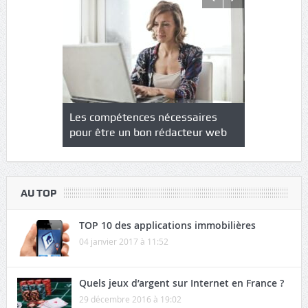
NS : un
Les compétences nécessaires
Quel est le
à l’heure
pour être un bon rédacteur web
communicat
sécurité
AU TOP
TOP 10 des applications immobilières
04 janvier 2017 à 11:52
Quels jeux d’argent sur Internet en France ?
29 décembre 2016 à 19:02