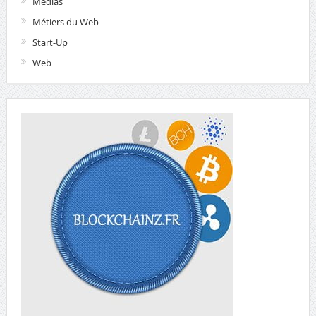
Médias
Métiers du Web
Start-Up
Web