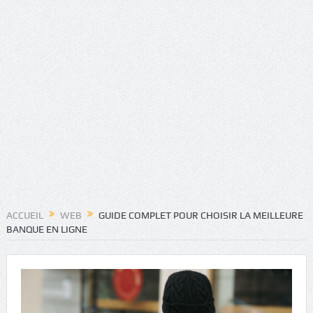
ACCUEIL
WEB
GUIDE COMPLET POUR CHOISIR LA MEILLEURE
BANQUE EN LIGNE