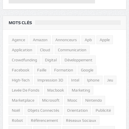
MOTS CLÉS
Agence
Amazon
Annonceurs
Apb
Apple
Application
Cloud
Communication
Crowdfunding
Digital
Développement
Facebook
Faille
Formation
Google
High-Tech
Impression 3D
Intel
Iphone
Jeu
Levée De Fonds
Macbook
Marketing
Marketplace
Microsoft
Mooc
Nintendo
Noël
Objets Connectés
Orientation
Publicité
Robot
Référencement
Réseaux Sociaux