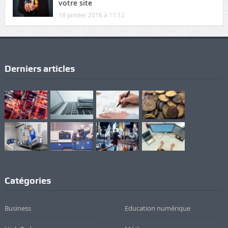
votre site
18 janvier 2016 à 11:12
Derniers articles
Catégories
Business
Education numérique