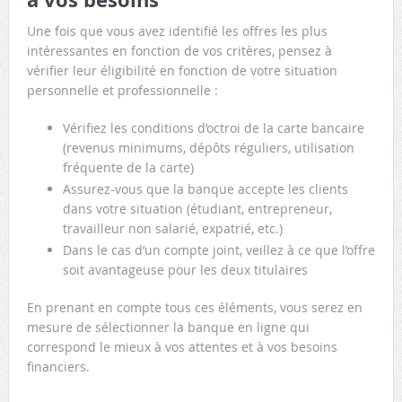
Une fois que vous avez identifié les offres les plus
intéressantes en fonction de vos critères, pensez à
vérifier leur éligibilité en fonction de votre situation
personnelle et professionnelle :
Vérifiez les conditions d’octroi de la carte bancaire
(revenus minimums, dépôts réguliers, utilisation
fréquente de la carte)
Assurez-vous que la banque accepte les clients
dans votre situation (étudiant, entrepreneur,
travailleur non salarié, expatrié, etc.)
Dans le cas d’un compte joint, veillez à ce que l’offre
soit avantageuse pour les deux titulaires
En prenant en compte tous ces éléments, vous serez en
mesure de sélectionner la banque en ligne qui
correspond le mieux à vos attentes et à vos besoins
financiers.