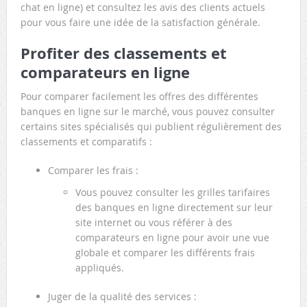
chat en ligne) et consultez les avis des clients actuels
pour vous faire une idée de la satisfaction générale.
Profiter des classements et
comparateurs en ligne
Pour comparer facilement les offres des différentes
banques en ligne sur le marché, vous pouvez consulter
certains sites spécialisés qui publient régulièrement des
classements et comparatifs :
Comparer les frais :
Vous pouvez consulter les grilles tarifaires
des banques en ligne directement sur leur
site internet ou vous référer à des
comparateurs en ligne pour avoir une vue
globale et comparer les différents frais
appliqués.
Juger de la qualité des services :