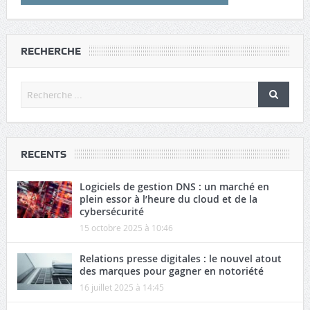
RECHERCHE
RECENTS
Logiciels de gestion DNS : un marché en
plein essor à l’heure du cloud et de la
cybersécurité
15 octobre 2025 à 10:46
Relations presse digitales : le nouvel atout
des marques pour gagner en notoriété
16 juillet 2025 à 14:45