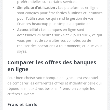
préférentielles sur certains services.
Simplicité d’utilisation :
Les plateformes en ligne
sont conçues pour être faciles à utiliser et intuitives
pour l’utilisateur, ce qui rend la gestion de vos
finances beaucoup plus simple au quotidien.
Accessibilité :
Les banques en ligne sont
accessibles 24 heures sur 24 et 7 jours sur 7, ce qui
vous permet de consulter vos comptes ou de
réaliser des opérations à tout moment, où que vous
soyez.
Comparer les offres des banques
en ligne
Pour bien choisir votre banque en ligne, il est essentiel
de comparer les différentes offres et d’identifier celle qui
répond le mieux à vos besoins. Prenez en compte les
critères suivants :
Frais et tarifs