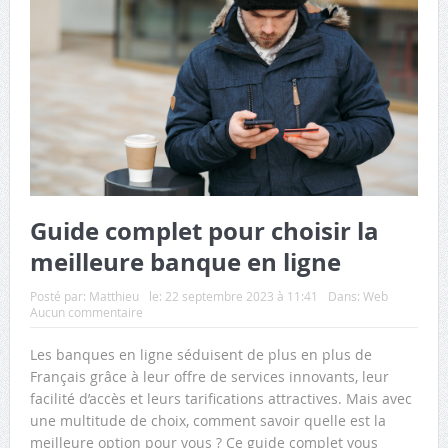
Guide complet pour choisir la
meilleure banque en ligne
Posté par:
Matthieu
le:
22 septembre 2023 à 11:41
Dans:
Web
Aucun commentaire
Les banques en ligne séduisent de plus en plus de
Français grâce à leur offre de services innovants, leur
facilité d’accès et leurs tarifications attractives. Mais avec
une multitude de choix, comment savoir quelle est la
meilleure option pour vous ? Ce guide complet vous