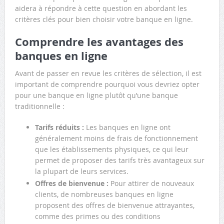
aidera à répondre à cette question en abordant les
critères clés pour bien choisir votre banque en ligne.
Comprendre les avantages des
banques en ligne
Avant de passer en revue les critères de sélection, il est
important de comprendre pourquoi vous devriez opter
pour une banque en ligne plutôt qu’une banque
traditionnelle :
Tarifs réduits :
Les banques en ligne ont
généralement moins de frais de fonctionnement
que les établissements physiques, ce qui leur
permet de proposer des tarifs très avantageux sur
la plupart de leurs services.
Offres de bienvenue :
Pour attirer de nouveaux
clients, de nombreuses banques en ligne
proposent des offres de bienvenue attrayantes,
comme des primes ou des conditions