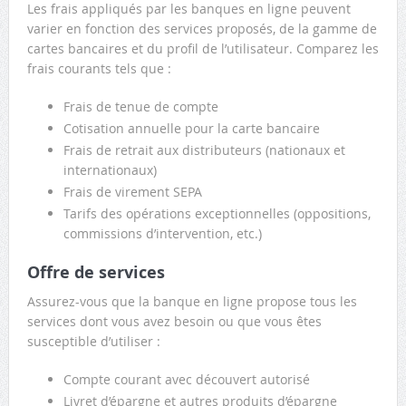
Les frais appliqués par les banques en ligne peuvent
varier en fonction des services proposés, de la gamme de
cartes bancaires et du profil de l’utilisateur. Comparez les
frais courants tels que :
Frais de tenue de compte
Cotisation annuelle pour la carte bancaire
Frais de retrait aux distributeurs (nationaux et
internationaux)
Frais de virement SEPA
Tarifs des opérations exceptionnelles (oppositions,
commissions d’intervention, etc.)
Offre de services
Assurez-vous que la banque en ligne propose tous les
services dont vous avez besoin ou que vous êtes
susceptible d’utiliser :
Compte courant avec découvert autorisé
Livret d’épargne et autres produits d’épargne