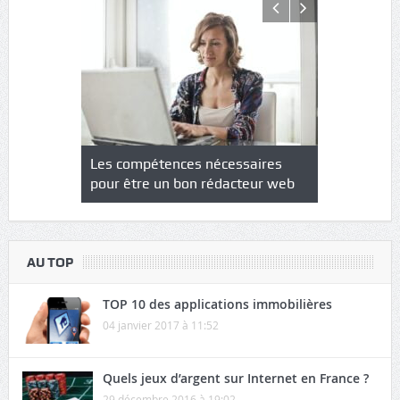
NS : un
Les compétences nécessaires
Quel est le
à l’heure
pour être un bon rédacteur web
communicat
sécurité
AU TOP
TOP 10 des applications immobilières
04 janvier 2017 à 11:52
Quels jeux d’argent sur Internet en France ?
29 décembre 2016 à 19:02