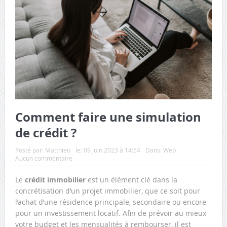
Comment faire une simulation
de crédit ?
Posté par:
Matthieu
le:
09 juin 2023 à 14:54
Dans:
Web
Aucun commentaire
Le
crédit immobilier
est un élément clé dans la
concrétisation d’un projet immobilier, que ce soit pour
l’achat d’une résidence principale, secondaire ou encore
pour un investissement locatif. Afin de prévoir au mieux
votre budget et les mensualités à rembourser, il est