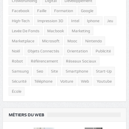
Crowdfunding
Digital
Développement
Facebook
Faille
Formation
Google
High-Tech
Impression 3D
Intel
Iphone
Jeu
Levée De Fonds
Macbook
Marketing
Marketplace
Microsoft
Mooc
Nintendo
Noël
Objets Connectés
Orientation
Publicité
Robot
Référencement
Réseaux Sociaux
Samsung
Seo
Site
Smartphone
Start-Up
Sécurité
Téléphone
Voiture
Web
Youtube
École
MÉTIERS DU WEB