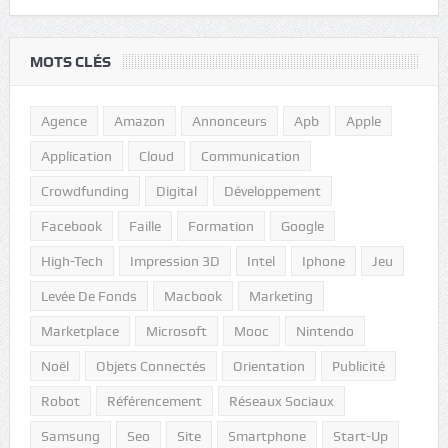
MOTS CLÉS
Agence
Amazon
Annonceurs
Apb
Apple
Application
Cloud
Communication
Crowdfunding
Digital
Développement
Facebook
Faille
Formation
Google
High-Tech
Impression 3D
Intel
Iphone
Jeu
Levée De Fonds
Macbook
Marketing
Marketplace
Microsoft
Mooc
Nintendo
Noël
Objets Connectés
Orientation
Publicité
Robot
Référencement
Réseaux Sociaux
Samsung
Seo
Site
Smartphone
Start-Up