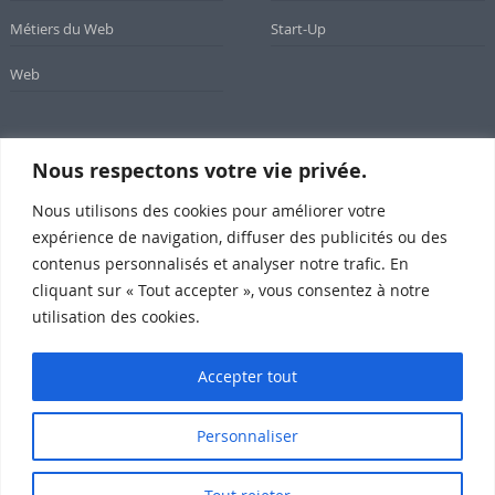
Métiers du Web
Start-Up
Web
Nous respectons votre vie privée.
Newsletter
Nous utilisons des cookies pour améliorer votre
Inscrivez-vous à notre newsletter
expérience de navigation, diffuser des publicités ou des
contenus personnalisés et analyser notre trafic. En
cliquant sur « Tout accepter », vous consentez à notre
utilisation des cookies.
Subscribe
Accepter tout
Personnaliser
SomeWeb @2015 Propulsé par Wordpress
Qui sommes-nous ?
Mentions légales
Contact