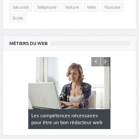
Sécurité
Téléphone
Voiture
Web
Youtube
École
MÉTIERS DU WEB
NS : un
Les compétences nécessaires
Quel est le
à l’heure
pour être un bon rédacteur web
communicat
sécurité