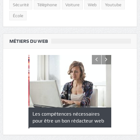
Sécurité
Téléphone
Voiture
Web
Youtube
École
MÉTIERS DU WEB
NS : un
Les compétences nécessaires
Quel est le
à l’heure
pour être un bon rédacteur web
communicat
sécurité