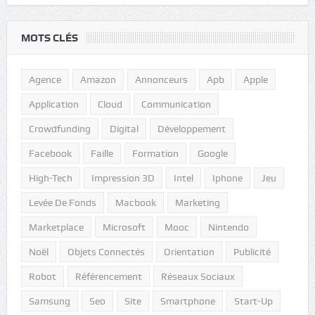
MOTS CLÉS
Agence
Amazon
Annonceurs
Apb
Apple
Application
Cloud
Communication
Crowdfunding
Digital
Développement
Facebook
Faille
Formation
Google
High-Tech
Impression 3D
Intel
Iphone
Jeu
Levée De Fonds
Macbook
Marketing
Marketplace
Microsoft
Mooc
Nintendo
Noël
Objets Connectés
Orientation
Publicité
Robot
Référencement
Réseaux Sociaux
Samsung
Seo
Site
Smartphone
Start-Up