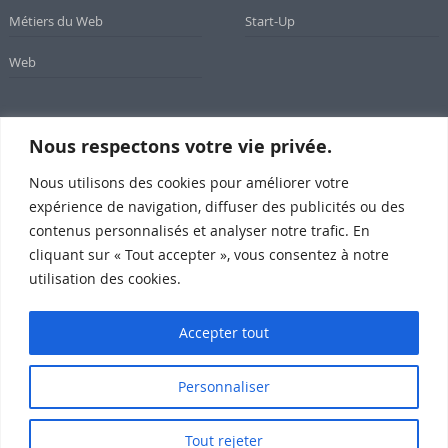
Métiers du Web
Start-Up
Web
Nous respectons votre vie privée.
Newsletter
Nous utilisons des cookies pour améliorer votre
Inscrivez-vous à notre newsletter
expérience de navigation, diffuser des publicités ou des
contenus personnalisés et analyser notre trafic. En
cliquant sur « Tout accepter », vous consentez à notre
utilisation des cookies.
Subscribe
Accepter tout
Personnaliser
SomeWeb @2015 Propulsé par Wordpress
Qui sommes-nous ?
Mentions légales
Contact
Tout rejeter