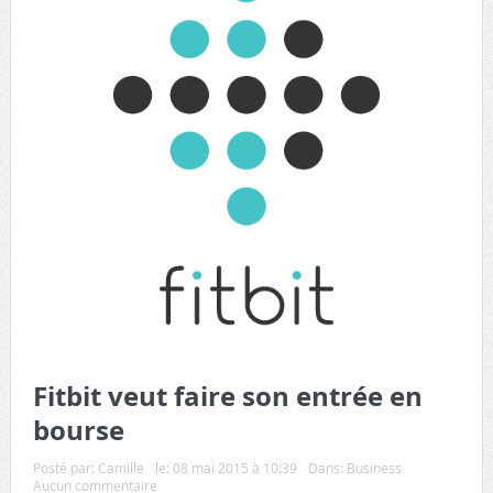
Fitbit veut faire son entrée en
bourse
Posté par:
Camille
le:
08 mai 2015 à 10:39
Dans:
Business
Aucun commentaire