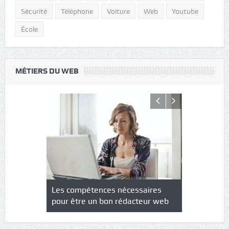
Sécurité
Téléphone
Voiture
Web
Youtube
École
MÉTIERS DU WEB
NS : un
Les compétences nécessaires
Quel est le
à l’heure
pour être un bon rédacteur web
communicat
sécurité