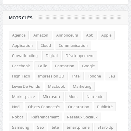
MOTS CLÉS
Agence
Amazon
Annonceurs
Apb
Apple
Application
Cloud
Communication
Crowdfunding
Digital
Développement
Facebook
Faille
Formation
Google
High-Tech
Impression 3D
Intel
Iphone
Jeu
Levée De Fonds
Macbook
Marketing
Marketplace
Microsoft
Mooc
Nintendo
Noël
Objets Connectés
Orientation
Publicité
Robot
Référencement
Réseaux Sociaux
Samsung
Seo
Site
Smartphone
Start-Up