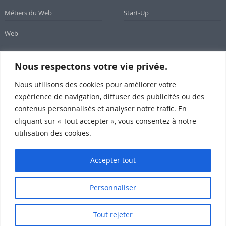
Métiers du Web
Start-Up
Web
Nous respectons votre vie privée.
Newsletter
Nous utilisons des cookies pour améliorer votre
expérience de navigation, diffuser des publicités ou des
Inscrivez-vous à notre newsletter
contenus personnalisés et analyser notre trafic. En
cliquant sur « Tout accepter », vous consentez à notre
utilisation des cookies.
Subscribe
Accepter tout
Personnaliser
SomeWeb @2015 Propulsé par Wordpress
Tout rejeter
Qui sommes-nous ?
Mentions légales
Contact