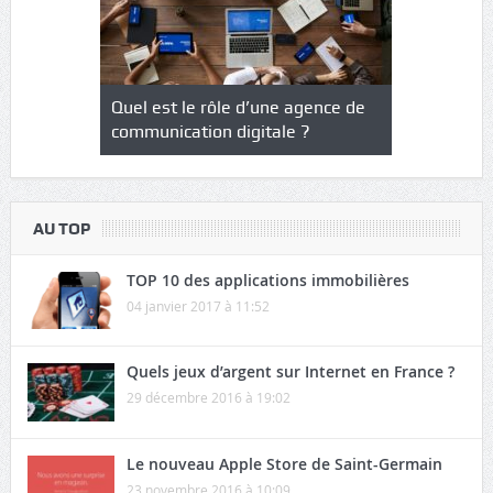
ssaires
Quel est le rôle d’une agence de
Gagner sa v
cteur web
communication digitale ?
voyage, c’e
AU TOP
TOP 10 des applications immobilières
04 janvier 2017 à 11:52
Quels jeux d’argent sur Internet en France ?
29 décembre 2016 à 19:02
Le nouveau Apple Store de Saint-Germain
23 novembre 2016 à 10:09