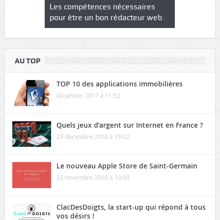
NS : un
Les compétences nécessaires
Quel est le
à l’heure
pour être un bon rédacteur web
communicat
sécurité
AU TOP
TOP 10 des applications immobilières
04 janvier 2017 à 11:52
Quels jeux d’argent sur Internet en France ?
29 décembre 2016 à 19:02
Le nouveau Apple Store de Saint-Germain
23 novembre 2016 à 10:09
ClacDesDoigts, la start-up qui répond à tous
vos désirs !