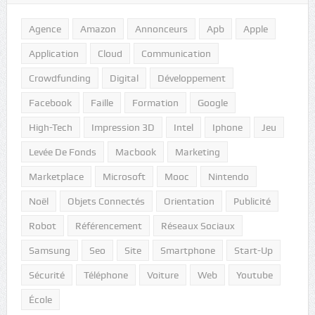
Agence
Amazon
Annonceurs
Apb
Apple
Application
Cloud
Communication
Crowdfunding
Digital
Développement
Facebook
Faille
Formation
Google
High-Tech
Impression 3D
Intel
Iphone
Jeu
Levée De Fonds
Macbook
Marketing
Marketplace
Microsoft
Mooc
Nintendo
Noël
Objets Connectés
Orientation
Publicité
Robot
Référencement
Réseaux Sociaux
Samsung
Seo
Site
Smartphone
Start-Up
Sécurité
Téléphone
Voiture
Web
Youtube
École