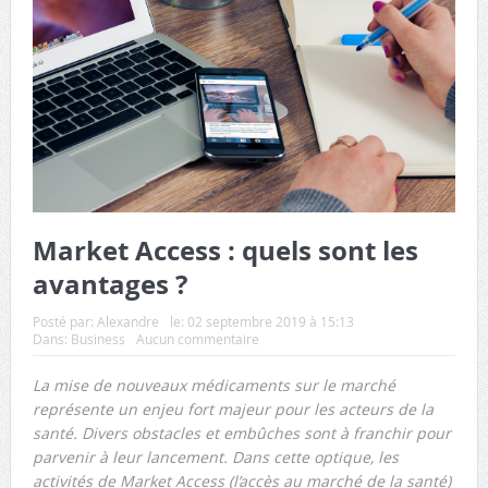
Market Access : quels sont les
avantages ?
Posté par:
Alexandre
le:
02 septembre 2019 à 15:13
Dans:
Business
Aucun commentaire
La mise de nouveaux médicaments sur le marché
représente un enjeu fort majeur pour les acteurs de la
santé. Divers obstacles et embûches sont à franchir pour
parvenir à leur lancement. Dans cette optique, les
activités de Market Access (l’accès au marché de la santé)