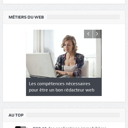
MÉTIERS DU WEB
NS : un
Les compétences nécessaires
Quel est le
à l’heure
pour être un bon rédacteur web
communicat
sécurité
AU TOP