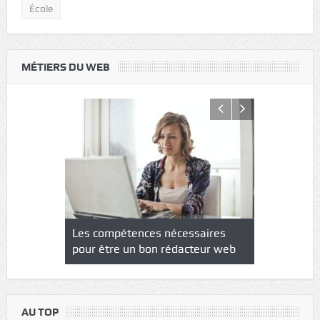
École
MÉTIERS DU WEB
NS : un
Les compétences nécessaires
Quel est le
à l’heure
pour être un bon rédacteur web
communicat
sécurité
AU TOP