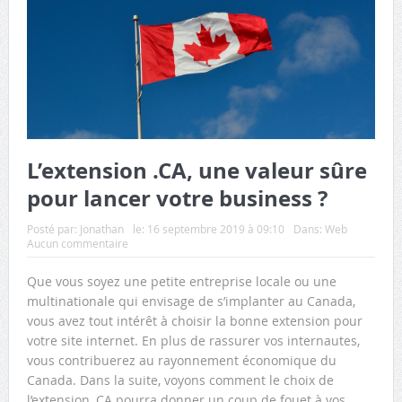
L’extension .CA, une valeur sûre
pour lancer votre business ?
Posté par:
Jonathan
le:
16 septembre 2019 à 09:10
Dans:
Web
Aucun commentaire
Que vous soyez une petite entreprise locale ou une
multinationale qui envisage de s’implanter au Canada,
vous avez tout intérêt à choisir la bonne extension pour
votre site internet. En plus de rassurer vos internautes,
vous contribuerez au rayonnement économique du
Canada. Dans la suite, voyons comment le choix de
l’extension .CA pourra donner un coup de fouet à vos