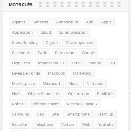
MOTS CLÉS
Agence
Amazon
Annonceurs
Apb
Apple
Application
Cloud
Communication
Crowdfunding
Digital
Développement
Facebook
Faille
Formation
Google
High-Tech
Impression 3D
Intel
Iphone
Jeu
Levée De Fonds
Macbook
Marketing
Marketplace
Microsoft
Mooc
Nintendo
Noël
Objets Connectés
Orientation
Publicité
Robot
Référencement
Réseaux Sociaux
Samsung
Seo
Site
Smartphone
Start-Up
Sécurité
Téléphone
Voiture
Web
Youtube