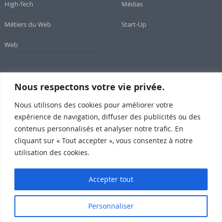
High-Tech
Médias
Métiers du Web
Start-Up
Web
Nous respectons votre vie privée.
Newsletter
Nous utilisons des cookies pour améliorer votre
Inscrivez-vous à notre newsletter
expérience de navigation, diffuser des publicités ou des
contenus personnalisés et analyser notre trafic. En
cliquant sur « Tout accepter », vous consentez à notre
utilisation des cookies.
Subscribe
Accepter tout
Personnaliser
SomeWeb @2015 Propulsé par Wordpress