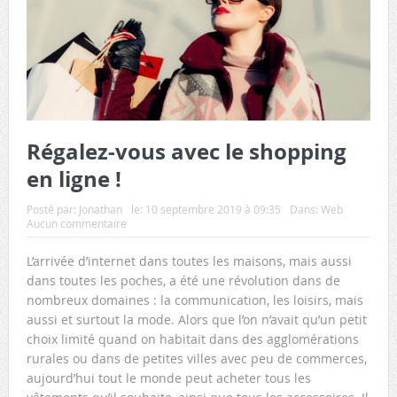
Régalez-vous avec le shopping
en ligne !
Posté par:
Jonathan
le:
10 septembre 2019 à 09:35
Dans:
Web
Aucun commentaire
L’arrivée d’internet dans toutes les maisons, mais aussi
dans toutes les poches, a été une révolution dans de
nombreux domaines : la communication, les loisirs, mais
aussi et surtout la mode. Alors que l’on n’avait qu’un petit
choix limité quand on habitait dans des agglomérations
rurales ou dans de petites villes avec peu de commerces,
aujourd’hui tout le monde peut acheter tous les