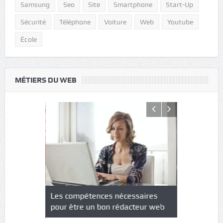
Samsung
Seo
Site
Smartphone
Start-Up
Sécurité
Téléphone
Voiture
Web
Youtube
École
MÉTIERS DU WEB
NS : un
Les compétences nécessaires
Quel est le
à l’heure
pour être un bon rédacteur web
communicat
sécurité