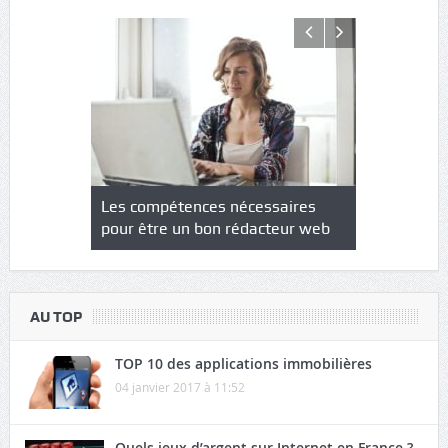
NS : un
Les compétences nécessaires
Quel est le
à l’heure
pour être un bon rédacteur web
communicat
sécurité
AU TOP
TOP 10 des applications immobilières
04 janvier 2017 à 11:52
Quels jeux d’argent sur Internet en France ?