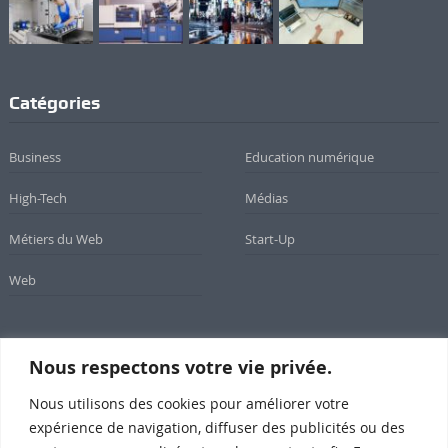
Catégories
Business
Education numérique
High-Tech
Médias
Métiers du Web
Start-Up
Web
Nous respectons votre vie privée.
Newsletter
Nous utilisons des cookies pour améliorer votre
Inscrivez-vous à notre newsletter
expérience de navigation, diffuser des publicités ou des