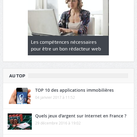
NS : un
Les compétences nécessaires
Quel est le
à l’heure
pour être un bon rédacteur web
communicat
sécurité
AU TOP
TOP 10 des applications immobilières
04 janvier 2017 à 11:52
Quels jeux d’argent sur Internet en France ?
29 décembre 2016 à 19:02