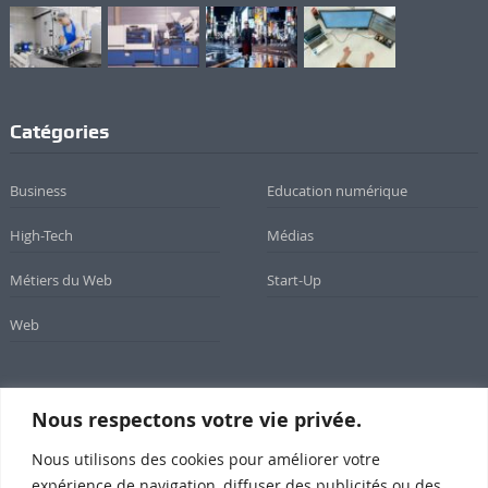
Catégories
Business
Education numérique
High-Tech
Médias
Métiers du Web
Start-Up
Web
Nous respectons votre vie privée.
Newsletter
Nous utilisons des cookies pour améliorer votre
Inscrivez-vous à notre newsletter
expérience de navigation, diffuser des publicités ou des