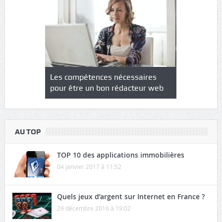
NS : un
Les compétences nécessaires
Quel est le
à l’heure
pour être un bon rédacteur web
communicat
sécurité
AU TOP
TOP 10 des applications immobilières
04 janvier 2017 à 11:52
Quels jeux d’argent sur Internet en France ?
29 décembre 2016 à 19:02