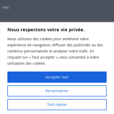
Web
Nous respectons votre vie privée.
Newsletter
Nous utilisons des cookies pour améliorer votre
Inscrivez-vous à notre newsletter
expérience de navigation, diffuser des publicités ou des
contenus personnalisés et analyser notre trafic. En
cliquant sur « Tout accepter », vous consentez à notre
utilisation des cookies.
Subscribe
Accepter tout
Personnaliser
SomeWeb @2015 Propulsé par Wordpress
Qui sommes-nous ?
Mentions légales
Contact
Tout rejeter