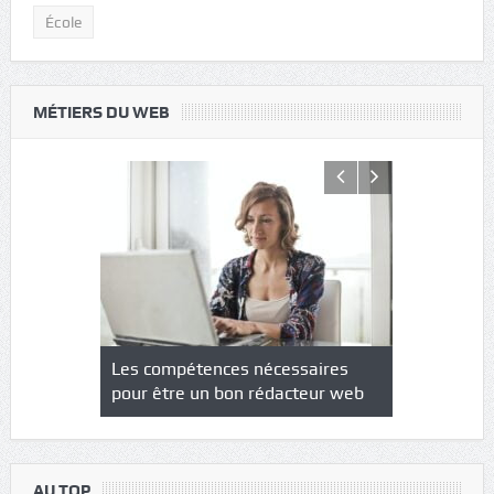
École
MÉTIERS DU WEB
NS : un
Les compétences nécessaires
Quel est le
à l’heure
pour être un bon rédacteur web
communicat
sécurité
AU TOP