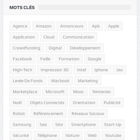
MOTS CLÉS
Agence
Amazon
Annonceurs
Apb
Apple
Application
Cloud
Communication
Crowdfunding
Digital
Développement
Facebook
Faille
Formation
Google
High-Tech
Impression 3D
Intel
Iphone
Jeu
Levée De Fonds
Macbook
Marketing
Marketplace
Microsoft
Mooc
Nintendo
Noël
Objets Connectés
Orientation
Publicité
Robot
Référencement
Réseaux Sociaux
Samsung
Seo
Site
Smartphone
Start-Up
Sécurité
Téléphone
Voiture
Web
Youtube