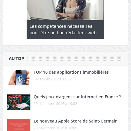
NS : un
Les compétences nécessaires
Quel est le
à l’heure
pour être un bon rédacteur web
communicat
sécurité
AU TOP
TOP 10 des applications immobilières
04 janvier 2017 à 11:52
Quels jeux d’argent sur Internet en France ?
29 décembre 2016 à 19:02
Le nouveau Apple Store de Saint-Germain
23 novembre 2016 à 10:09