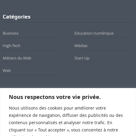
Catégories
Business
Education numérique
High-Tech
Médias
Métiers du Web
Start-Up
Web
Nous respectons votre vie privée.
Newsletter
Nous utilisons des cookies pour améliorer votre
Inscrivez-vous à notre newsletter
expérience de navigation, diffuser des publicités ou des
contenus personnalisés et analyser notre trafic. En
cliquant sur « Tout accepter », vous consentez à notre