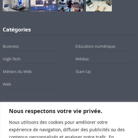
Catégories
Business
Education numérique
High-Tech
Médias
Métiers du Web
Start-Up
Web
Nous respectons votre vie privée.
Newsletter
Nous utilisons des cookies pour améliorer votre
Inscrivez-vous à notre newsletter
expérience de navigation, diffuser des publicités ou des
contenus personnalisés et analyser notre trafic. En