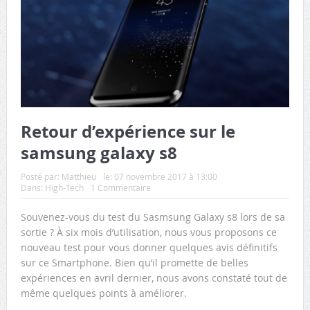
Retour d’expérience sur le
samsung galaxy s8
Posté par:
Matthieu
le:
07 novembre 2017 à 13:00
Dans:
High-Tech
1 Commentaire
Souvenez-vous du test du Sasmsung Galaxy s8 lors de sa
sortie ? À six mois d’utilisation, nous vous proposons ce
nouveau test pour vous donner quelques avis définitifs
sur ce Smartphone. Bien qu’il promette de belles
expériences en avril dernier, nous avons constaté tout de
même quelques points à améliorer.