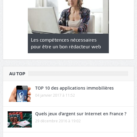
NS : un
Les compétences nécessaires
Quel est le
à l’heure
pour être un bon rédacteur web
communicat
sécurité
AU TOP
TOP 10 des applications immobilières
04 janvier 2017 à 11:52
Quels jeux d’argent sur Internet en France ?
29 décembre 2016 à 19:02