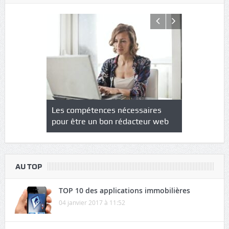
NS : un
Les compétences nécessaires
Quel est le
à l’heure
pour être un bon rédacteur web
communicat
sécurité
AU TOP
TOP 10 des applications immobilières
04 janvier 2017 à 11:52