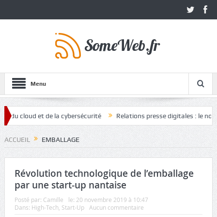
Menu
u cloud et de la cybersécurité
Relations presse digitales : le nouvel
ACCUEIL
EMBALLAGE
Révolution technologique de l’emballage
par une start-up nantaise
Posté par:
Camille
le:
20 novembre 2019 à 10:47
Dans:
High-Tech
,
Start-Up
Aucun commentaire