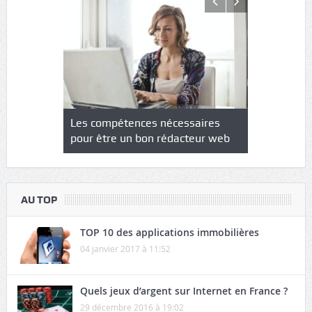
NS : un
Les compétences nécessaires
Quel est le
à l’heure
pour être un bon rédacteur web
communicat
sécurité
AU TOP
TOP 10 des applications immobilières
04 janvier 2017 à 11:52
Quels jeux d’argent sur Internet en France ?
29 décembre 2016 à 19:02